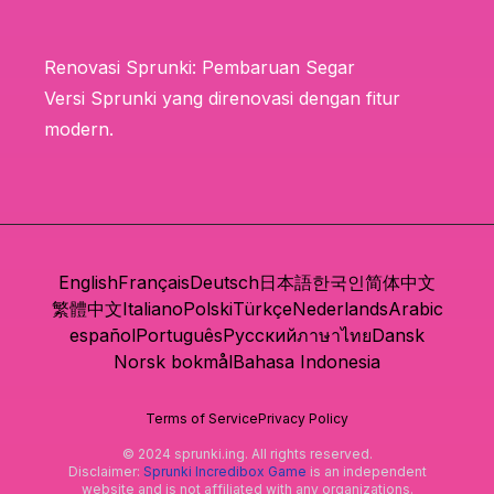
Renovasi Sprunki: Pembaruan Segar
Versi Sprunki yang direnovasi dengan fitur
modern.
English
Français
Deutsch
日本語
한국인
简体中文
繁體中文
Italiano
Polski
Türkçe
Nederlands
Arabic
español
Português
Русский
ภาษาไทย
Dansk
Norsk bokmål
Bahasa Indonesia
Terms of Service
Privacy Policy
© 2024 sprunki.ing. All rights reserved.
Disclaimer:
Sprunki Incredibox Game
is an independent
website and is not affiliated with any organizations.