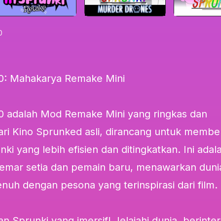
0
.0: Mahakarya Remake Mini
0 adalah Mod Remake Mini yang ringkas dan
ri Kino Sprunked asli, dirancang untuk membe
i yang lebih efisien dan ditingkatkan. Ini adal
emar setia dan pemain baru, menawarkan duni
nuh dengan pesona yang terinspirasi dari film.
n Sprunki yang imersif! Jelajahi dunia, berinter