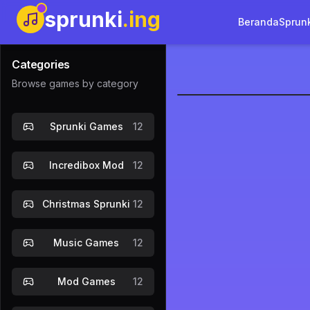
sprunki
.ing
Beranda
Sprun
Categories
Browse games by category
Kino Sprun
Sprunki Games
12
Main Sek
Incredibox Mod
12
Christmas Sprunki
12
Music Games
12
Mod Games
12