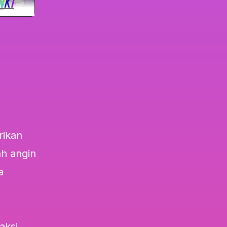
rikan
ah angin
a
aksi