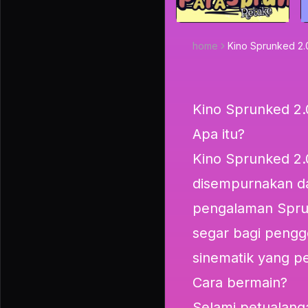
home
Kino Sprunked 2.
Kino Sprunked 2
Apa itu?
Kino Sprunked 2.
disempurnakan da
pengalaman Sprunk
segar bagi pengg
sinematik yang pe
Cara bermain?
Selami petualanga