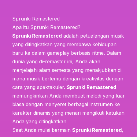
Sprunki Remastered
Apa itu Sprunki Remastered?
Sprunki Remastered
adalah petualangan musik
yang ditingkatkan yang membawa kehidupan
baru ke dalam gameplay berbasis ritme. Dalam
dunia yang di-remaster ini, Anda akan
menjelajahi alam semesta yang menakjubkan di
mana musik bertemu dengan kreativitas dengan
cara yang spektakuler.
Sprunki Remastered
memungkinkan Anda membuat melodi yang luar
biasa dengan menyeret berbagai instrumen ke
karakter dinamis yang menari mengikuti ketukan
Anda yang ditingkatkan.
Saat Anda mulai bermain
Sprunki Remastered
,