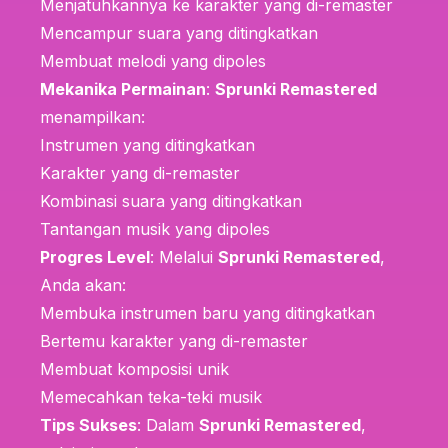
Menjatuhkannya ke karakter yang di-remaster
Mencampur suara yang ditingkatkan
Membuat melodi yang dipoles
Mekanika Permainan
:
Sprunki Remastered
menampilkan:
Instrumen yang ditingkatkan
Karakter yang di-remaster
Kombinasi suara yang ditingkatkan
Tantangan musik yang dipoles
Progres Level
: Melalui
Sprunki Remastered
,
Anda akan:
Membuka instrumen baru yang ditingkatkan
Bertemu karakter yang di-remaster
Membuat komposisi unik
Memecahkan teka-teki musik
Tips Sukses
: Dalam
Sprunki Remastered
,