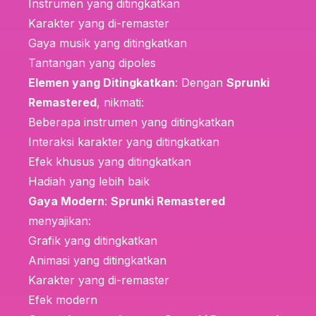
Instrumen yang ditingkatkan
Karakter yang di-remaster
Gaya musik yang ditingkatkan
Tantangan yang dipoles
Elemen yang Ditingkatkan
: Dengan
Sprunki
Remastered
, nikmati:
Beberapa instrumen yang ditingkatkan
Interaksi karakter yang ditingkatkan
Efek khusus yang ditingkatkan
Hadiah yang lebih baik
Gaya Modern
:
Sprunki Remastered
menyajikan:
Grafik yang ditingkatkan
Animasi yang ditingkatkan
Karakter yang di-remaster
Efek modern