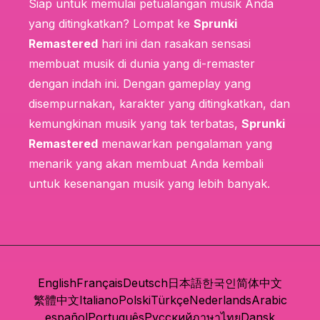
Siap untuk memulai petualangan musik Anda
yang ditingkatkan? Lompat ke
Sprunki
Remastered
hari ini dan rasakan sensasi
membuat musik di dunia yang di-remaster
dengan indah ini. Dengan gameplay yang
disempurnakan, karakter yang ditingkatkan, dan
kemungkinan musik yang tak terbatas,
Sprunki
Remastered
menawarkan pengalaman yang
menarik yang akan membuat Anda kembali
untuk kesenangan musik yang lebih banyak.
English
Français
Deutsch
日本語
한국인
简体中文
繁體中文
Italiano
Polski
Türkçe
Nederlands
Arabic
español
Português
Русский
ภาษาไทย
Dansk