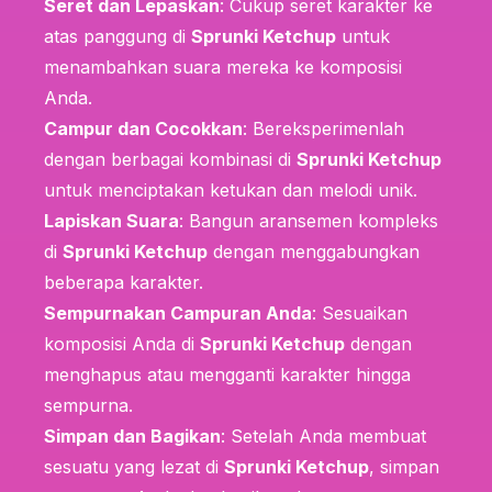
Seret dan Lepaskan
: Cukup seret karakter ke
atas panggung di
Sprunki Ketchup
untuk
menambahkan suara mereka ke komposisi
Anda.
Campur dan Cocokkan
: Bereksperimenlah
dengan berbagai kombinasi di
Sprunki Ketchup
untuk menciptakan ketukan dan melodi unik.
Lapiskan Suara
: Bangun aransemen kompleks
di
Sprunki Ketchup
dengan menggabungkan
beberapa karakter.
Sempurnakan Campuran Anda
: Sesuaikan
komposisi Anda di
Sprunki Ketchup
dengan
menghapus atau mengganti karakter hingga
sempurna.
Simpan dan Bagikan
: Setelah Anda membuat
sesuatu yang lezat di
Sprunki Ketchup
, simpan