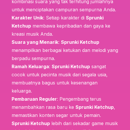
kombinasi suara yang tak terhitung jumlahnya
untuk menciptakan campuran sempurna Anda.
Karakter Unik
: Setiap karakter di
Sprunki
Ketchup
membawa kepribadian dan gaya ke
kreasi musik Anda.
Suara yang Menarik
:
Sprunki Ketchup
menampilkan berbagai ketukan dan melodi yang
berpadu sempurna.
Ramah Keluarga
:
Sprunki Ketchup
sangat
cocok untuk pecinta musik dari segala usia,
membuatnya bagus untuk kesenangan
keluarga.
Pembaruan Reguler
: Pengembang terus
menambahkan rasa baru ke
Sprunki Ketchup
,
memastikan konten segar untuk pemain.
Sprunki Ketchup
lebih dari sekadar game musik