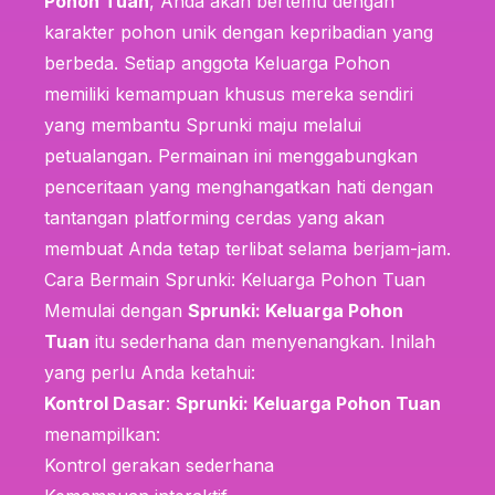
Pohon Tuan
, Anda akan bertemu dengan
karakter pohon unik dengan kepribadian yang
berbeda. Setiap anggota Keluarga Pohon
memiliki kemampuan khusus mereka sendiri
yang membantu Sprunki maju melalui
petualangan. Permainan ini menggabungkan
penceritaan yang menghangatkan hati dengan
tantangan platforming cerdas yang akan
membuat Anda tetap terlibat selama berjam-jam.
Cara Bermain Sprunki: Keluarga Pohon Tuan
Memulai dengan
Sprunki: Keluarga Pohon
Tuan
itu sederhana dan menyenangkan. Inilah
yang perlu Anda ketahui:
Kontrol Dasar
:
Sprunki: Keluarga Pohon Tuan
menampilkan:
Kontrol gerakan sederhana