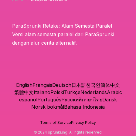
ParaSprunki Retake: Alam Semesta Paralel
Versi alam semesta paralel dari ParaSprunki
dengan alur cerita alternatif.
English
Français
Deutsch
日本語
한국인
简体中文
繁體中文
Italiano
Polski
Türkçe
Nederlands
Arabic
español
Português
Русский
ภาษาไทย
Dansk
Norsk bokmål
Bahasa Indonesia
Terms of Service
Privacy Policy
© 2024 sprunki.ing. All rights reserved.