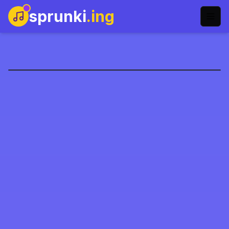
sprunki
.ing
ParaSprunki Retake
Main Sekarang