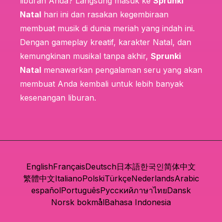
liburan Anda? Langsung masuk ke
Sprunki
Natal
hari ini dan rasakan kegembiraan
membuat musik di dunia meriah yang indah ini.
Dengan gameplay kreatif, karakter Natal, dan
kemungkinan musikal tanpa akhir,
Sprunki
Natal
menawarkan pengalaman seru yang akan
membuat Anda kembali untuk lebih banyak
kesenangan liburan.
English
Français
Deutsch
日本語
한국인
简体中文
繁體中文
Italiano
Polski
Türkçe
Nederlands
Arabic
español
Português
Русский
ภาษาไทย
Dansk
Norsk bokmål
Bahasa Indonesia