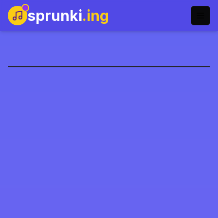
sprunki
.ing
Sprunki Christmas
Main Sekarang