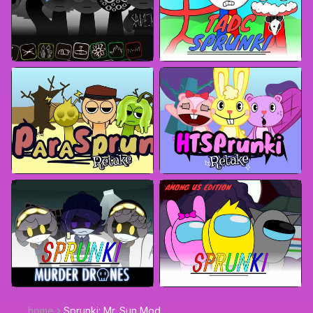
home
Sprunki: Mr. Sun Mod