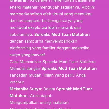
Matahari
, Anda akan menemukan bagaimana
energi matahari mengubah segalanya. Mod ini
memperkenalkan efek visual yang memukau
dan kemampuan bertenaga surya yang
membuat eksplorasi lebih menarik dari
sebelumnya.
Sprunki: Mod Tuan Matahari
dengan sempurna menyeimbangkan
platforming yang familiar dengan mekanika
surya yang inovatif.
Cara Memainkan Sprunki: Mod Tuan Matahari
Memulai dengan
Sprunki: Mod Tuan Matahari
sangatlah mudah. Inilah yang perlu Anda
ketahui:
Mekanika Surya
: Dalam
Sprunki: Mod Tuan
Matahari
, Anda dapat:
Mengumpulkan energi matahari