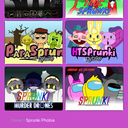
home
Sprunki Phobia