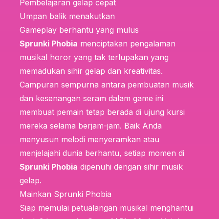
Pembelajaran gelap cepat
Umpan balik menakutkan
Gameplay berhantu yang mulus
Sprunki Phobia
menciptakan pengalaman
musikal horor yang tak terlupakan yang
memadukan sihir gelap dan kreativitas.
Campuran sempurna antara pembuatan musik
dan kesenangan seram dalam game ini
membuat pemain tetap berada di ujung kursi
mereka selama berjam-jam. Baik Anda
menyusun melodi menyeramkan atau
menjelajahi dunia berhantu, setiap momen di
Sprunki Phobia
dipenuhi dengan sihir musik
gelap.
Mainkan Sprunki Phobia
Siap memulai petualangan musikal menghantui