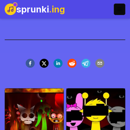
sprunki
.ing
Sprunki Phobia
Main Sekarang