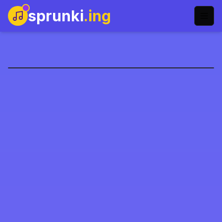
sprunki
.ing
Bahar Gibi Yumuşak
Incredibox
Şimdi Oyna