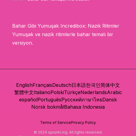
Bahar Gibi Yumuşak Incredibox: Nazik Ritimler
Yumuşak ve nazik ritimlerle bahar temalı bir
versiyon.
English
Français
Deutsch
日本語
한국인
简体中文
繁體中文
Italiano
Polski
Türkçe
Nederlands
Arabic
español
Português
Русский
ภาษาไทย
Dansk
Norsk bokmål
Bahasa Indonesia
Terms of Service
Privacy Policy
© 2024 sprunki.ing. All rights reserved.