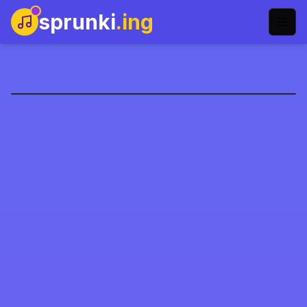
sprunki
.ing
Sprunki Renkler
Şimdi Oyna