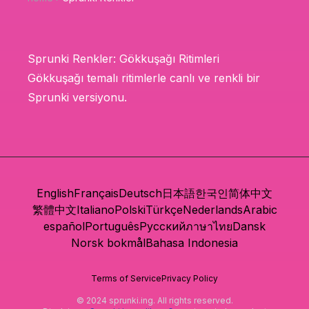
Sprunki Renkler: Gökkuşağı Ritimleri
Gökkuşağı temalı ritimlerle canlı ve renkli bir
Sprunki versiyonu.
English
Français
Deutsch
日本語
한국인
简体中文
繁體中文
Italiano
Polski
Türkçe
Nederlands
Arabic
español
Português
Русский
ภาษาไทย
Dansk
Norsk bokmål
Bahasa Indonesia
Terms of Service
Privacy Policy
© 2024 sprunki.ing. All rights reserved.