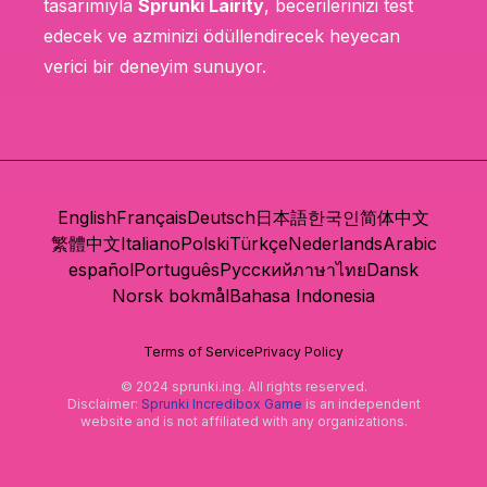
tasarımıyla
Sprunki Lairity
, becerilerinizi test
edecek ve azminizi ödüllendirecek heyecan
verici bir deneyim sunuyor.
English
Français
Deutsch
日本語
한국인
简体中文
繁體中文
Italiano
Polski
Türkçe
Nederlands
Arabic
español
Português
Русский
ภาษาไทย
Dansk
Norsk bokmål
Bahasa Indonesia
Terms of Service
Privacy Policy
© 2024 sprunki.ing. All rights reserved.
Disclaimer:
Sprunki Incredibox Game
is an independent
website and is not affiliated with any organizations.