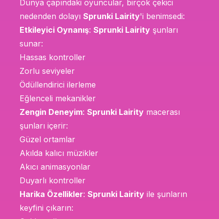
Dünya çapındaki oyuncular, birçok çekici
nedenden dolayı
Sprunki Lairity
'i benimsedi:
Etkileyici Oynanış
:
Sprunki Lairity
şunları
sunar:
Hassas kontroller
Zorlu seviyeler
Ödüllendirici ilerleme
Eğlenceli mekanikler
Zengin Deneyim
:
Sprunki Lairity
macerası
şunları içerir:
Güzel ortamlar
Akılda kalıcı müzikler
Akıcı animasyonlar
Duyarlı kontroller
Harika Özellikler
:
Sprunki Lairity
ile şunların
keyfini çıkarın: