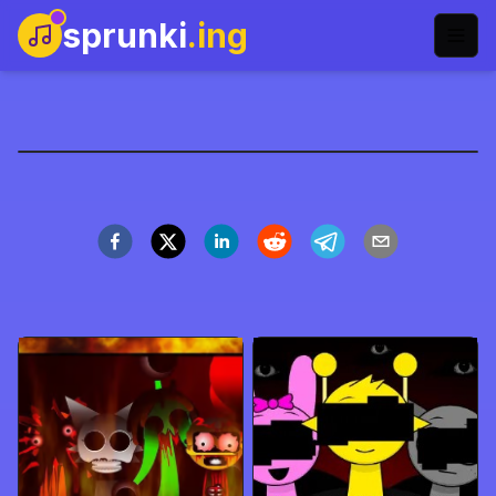
sprunki
.ing
Sprunki Lairity
Şimdi Oyna