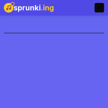
sprunki
.ing
Sprunkr Aşama 3
Şimdi Oyna