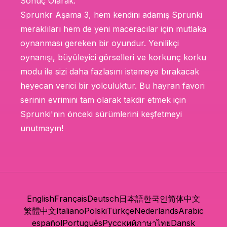
Sonuç Olarak:
Sprunkr Aşama 3, hem kendini adamış Sprunki
meraklıları hem de yeni maceracılar için mutlaka
oynanması gereken bir oyundur. Yenilikçi
oynanışı, büyüleyici görselleri ve korkunç korku
modu ile sizi daha fazlasını istemeye bırakacak
heyecan verici bir yolculuktur. Bu hayran favori
serinin evrimini tam olarak takdir etmek için
Sprunki'nin önceki sürümlerini keşfetmeyi
unutmayın!
English
Français
Deutsch
日本語
한국인
简体中文
繁體中文
Italiano
Polski
Türkçe
Nederlands
Arabic
español
Português
Русский
ภาษาไทย
Dansk