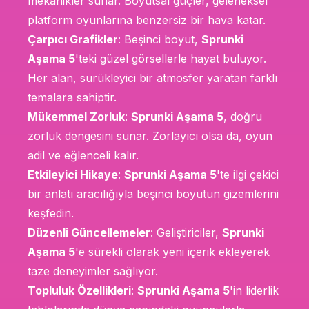
mekanikler sunar. Boyutsal güçler, geleneksel
platform oyunlarına benzersiz bir hava katar.
Çarpıcı Grafikler
: Beşinci boyut,
Sprunki
Aşama 5
'teki güzel görsellerle hayat buluyor.
Her alan, sürükleyici bir atmosfer yaratan farklı
temalara sahiptir.
Mükemmel Zorluk
:
Sprunki Aşama 5
, doğru
zorluk dengesini sunar. Zorlayıcı olsa da, oyun
adil ve eğlenceli kalır.
Etkileyici Hikaye
:
Sprunki Aşama 5
'te ilgi çekici
bir anlatı aracılığıyla beşinci boyutun gizemlerini
keşfedin.
Düzenli Güncellemeler
: Geliştiriciler,
Sprunki
Aşama 5
'e sürekli olarak yeni içerik ekleyerek
taze deneyimler sağlıyor.
Topluluk Özellikleri
:
Sprunki Aşama 5
'in liderlik