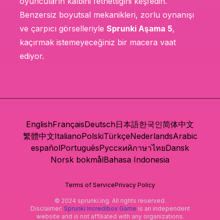
oyuncuların kalbini fethettiğini keşfedin.
Benzersiz boyutsal mekanikleri, zorlu oynanışı
ve çarpıcı görselleriyle
Sprunki Aşama 5
,
kaçırmak istemeyeceğiniz bir macera vaat
ediyor.
English
Français
Deutsch
日本語
한국인
简体中文
繁體中文
Italiano
Polski
Türkçe
Nederlands
Arabic
español
Português
Русский
ภาษาไทย
Dansk
Norsk bokmål
Bahasa Indonesia
Terms of Service
Privacy Policy
© 2024 sprunki.ing. All rights reserved.
Disclaimer:
Sprunki Incredibox Game
is an independent
website and is not affiliated with any organizations.