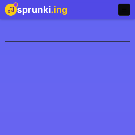
sprunki
.ing
Sprunki Aşama 5
Şimdi Oyna