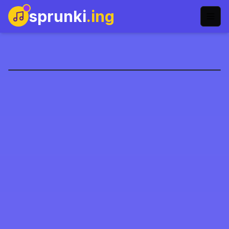
sprunki
.ing
ParaSprunki Yeniden
Çekim
Şimdi Oyna