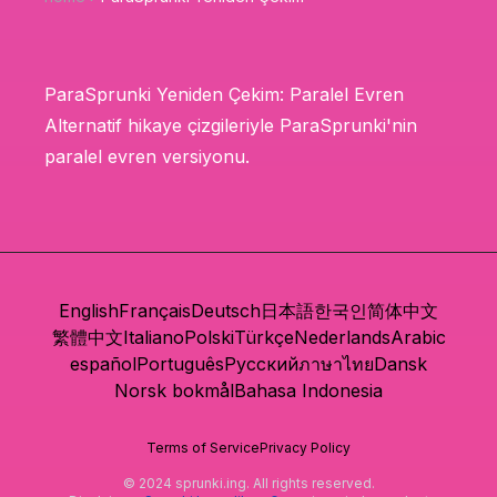
ParaSprunki Yeniden Çekim: Paralel Evren
Alternatif hikaye çizgileriyle ParaSprunki'nin
paralel evren versiyonu.
English
Français
Deutsch
日本語
한국인
简体中文
繁體中文
Italiano
Polski
Türkçe
Nederlands
Arabic
español
Português
Русский
ภาษาไทย
Dansk
Norsk bokmål
Bahasa Indonesia
Terms of Service
Privacy Policy
© 2024 sprunki.ing. All rights reserved.