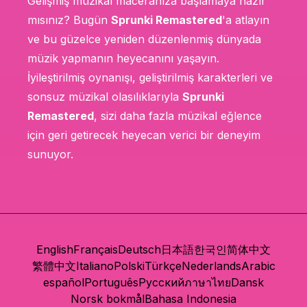
Gelişmiş müzikal maceranıza başlamaya hazır
mısınız? Bugün
Sprunki Remastered
'a atlayın
ve bu güzelce yeniden düzenlenmiş dünyada
müzik yapmanın heyecanını yaşayın.
İyileştirilmiş oynanışı, geliştirilmiş karakterleri ve
sonsuz müzikal olasılıklarıyla
Sprunki
Remastered
, sizi daha fazla müzikal eğlence
için geri getirecek heyecan verici bir deneyim
sunuyor.
English
Français
Deutsch
日本語
한국인
简体中文
繁體中文
Italiano
Polski
Türkçe
Nederlands
Arabic
español
Português
Русский
ภาษาไทย
Dansk
Norsk bokmål
Bahasa Indonesia