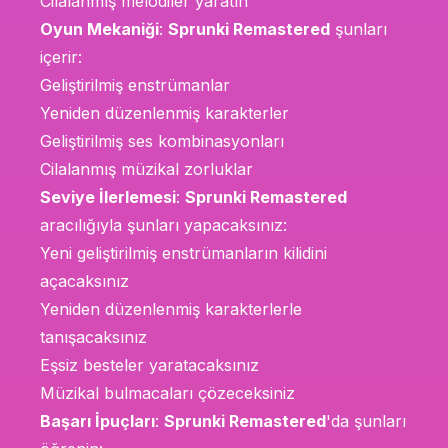
Cilalanmış melodiler yaratın
Oyun Mekaniği
:
Sprunki Remastered
şunları
içerir:
Geliştirilmiş enstrümanlar
Yeniden düzenlenmiş karakterler
Geliştirilmiş ses kombinasyonları
Cilalanmış müzikal zorluklar
Seviye İlerlemesi
:
Sprunki Remastered
aracılığıyla şunları yapacaksınız:
Yeni geliştirilmiş enstrümanların kilidini
açacaksınız
Yeniden düzenlenmiş karakterlerle
tanışacaksınız
Eşsiz besteler yaratacaksınız
Müzikal bulmacaları çözeceksiniz
Başarı İpuçları
:
Sprunki Remastered
'da şunları