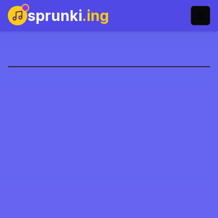
sprunki
.ing
Sprunki Remastered
Şimdi Oyna