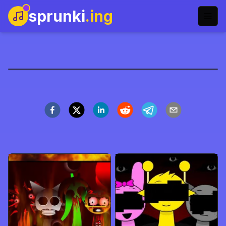
sprunki
.ing
Sprunki Ketchup
Şimdi Oyna