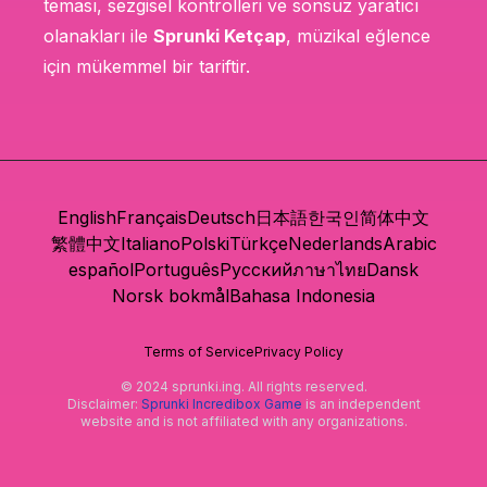
teması, sezgisel kontrolleri ve sonsuz yaratıcı
olanakları ile
Sprunki Ketçap
, müzikal eğlence
için mükemmel bir tariftir.
English
Français
Deutsch
日本語
한국인
简体中文
繁體中文
Italiano
Polski
Türkçe
Nederlands
Arabic
español
Português
Русский
ภาษาไทย
Dansk
Norsk bokmål
Bahasa Indonesia
Terms of Service
Privacy Policy
© 2024 sprunki.ing. All rights reserved.
Disclaimer:
Sprunki Incredibox Game
is an independent
website and is not affiliated with any organizations.