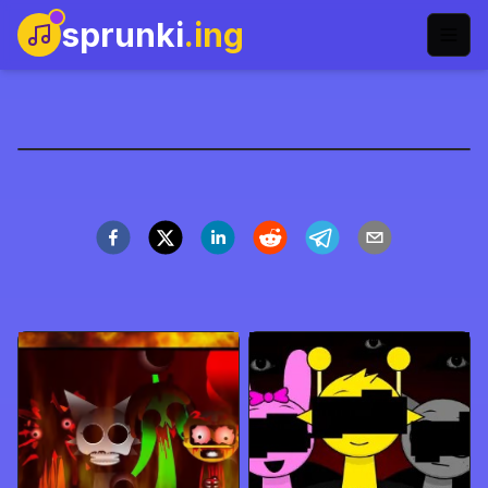
sprunki
.ing
Sprunki: Gece Vakti
Şimdi Oyna