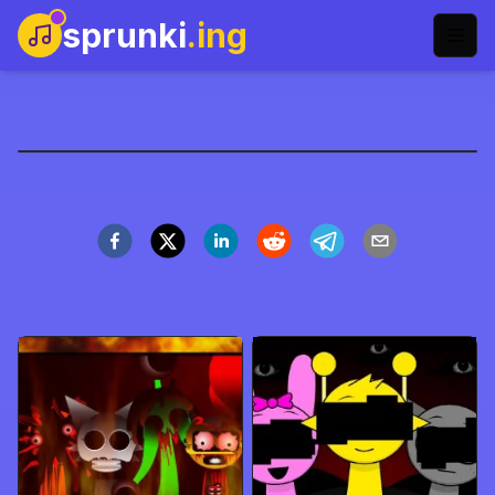
sprunki
.ing
Sprunki But I Ruined It
Şimdi Oyna