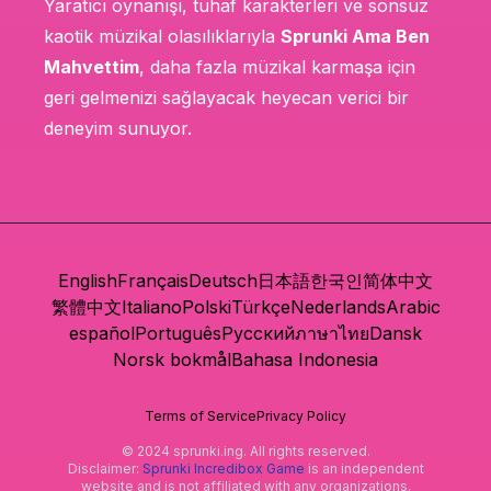
Yaratıcı oynanışı, tuhaf karakterleri ve sonsuz
kaotik müzikal olasılıklarıyla
Sprunki Ama Ben
Mahvettim
, daha fazla müzikal karmaşa için
geri gelmenizi sağlayacak heyecan verici bir
deneyim sunuyor.
English
Français
Deutsch
日本語
한국인
简体中文
繁體中文
Italiano
Polski
Türkçe
Nederlands
Arabic
español
Português
Русский
ภาษาไทย
Dansk
Norsk bokmål
Bahasa Indonesia
Terms of Service
Privacy Policy
© 2024 sprunki.ing. All rights reserved.
Disclaimer:
Sprunki Incredibox Game
is an independent
website and is not affiliated with any organizations.