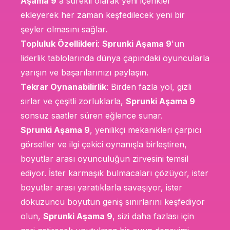
Aşama 9
'a sürekli olarak yeni içerikler
ekleyerek her zaman keşfedilecek yeni bir
şeyler olmasını sağlar.
Topluluk Özellikleri
:
Sprunki Aşama 9
'un
liderlik tablolarında dünya çapındaki oyuncularla
yarışın ve başarılarınızı paylaşın.
Tekrar Oynanabilirlik
: Birden fazla yol, gizli
sırlar ve çeşitli zorluklarla,
Sprunki Aşama 9
sonsuz saatler süren eğlence sunar.
Sprunki Aşama 9
, yenilikçi mekanikleri çarpıcı
görseller ve ilgi çekici oynanışla birleştiren,
boyutlar arası oyunculuğun zirvesini temsil
ediyor. İster karmaşık bulmacaları çözüyor, ister
boyutlar arası yaratıklarla savaşıyor, ister
dokuzuncu boyutun geniş sınırlarını keşfediyor
olun,
Sprunki Aşama 9
, sizi daha fazlası için