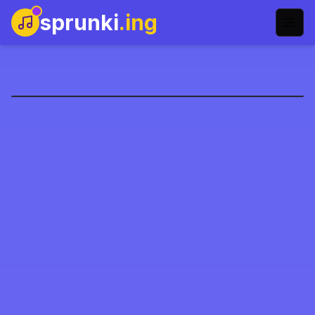
sprunki
.ing
Sprunki Phase 9
Şimdi Oyna