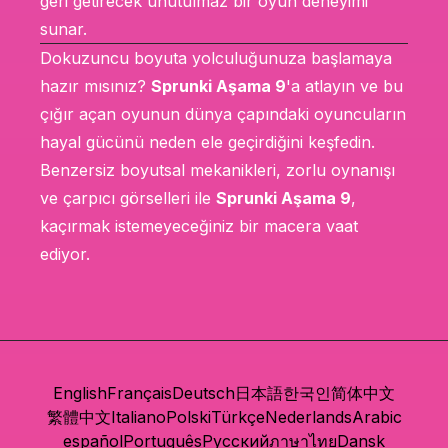
geri getirecek unutulmaz bir oyun deneyimi
sunar.
Dokuzuncu boyuta yolculuğunuza başlamaya
hazır mısınız?
Sprunki Aşama 9
'a atlayın ve bu
çığır açan oyunun dünya çapındaki oyuncuların
hayal gücünü neden ele geçirdiğini keşfedin.
Benzersiz boyutsal mekanikleri, zorlu oynanışı
ve çarpıcı görselleri ile
Sprunki Aşama 9
,
kaçırmak istemeyeceğiniz bir macera vaat
ediyor.
English
Français
Deutsch
日本語
한국인
简体中文
繁體中文
Italiano
Polski
Türkçe
Nederlands
Arabic
español
Português
Русский
ภาษาไทย
Dansk