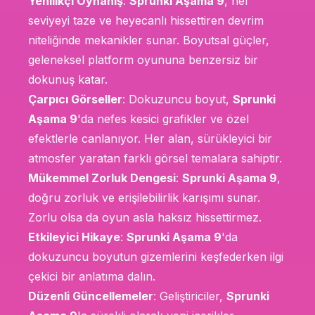
Yenilikçi Oynanış
:
Sprunki Aşama 9
, her
seviyeyi taze ve heyecanlı hissettiren devrim
niteliğinde mekanikler sunar. Boyutsal güçler,
geleneksel platform oyununa benzersiz bir
dokunuş katar.
Çarpıcı Görseller
: Dokuzuncu boyut,
Sprunki
Aşama 9
'da nefes kesici grafikler ve özel
efektlerle canlanıyor. Her alan, sürükleyici bir
atmosfer yaratan farklı görsel temalara sahiptir.
Mükemmel Zorluk Dengesi
:
Sprunki Aşama 9
,
doğru zorluk ve erişilebilirlik karışımı sunar.
Zorlu olsa da oyun asla haksız hissettirmez.
Etkileyici Hikaye
:
Sprunki Aşama 9
'da
dokuzuncu boyutun gizemlerini keşfederken ilgi
çekici bir anlatıma dalın.
Düzenli Güncellemeler
: Geliştiriciler,
Sprunki