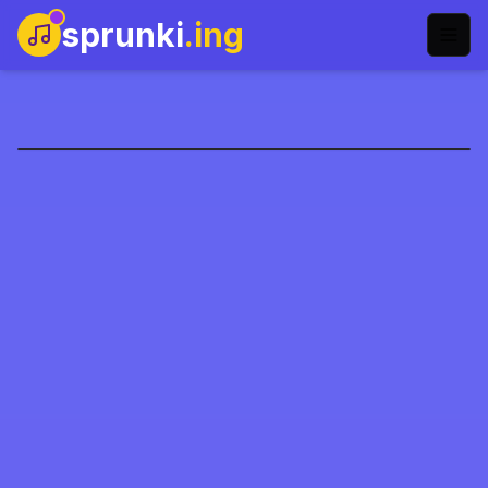
sprunki
.ing
Sprunki's World
Şimdi Oyna