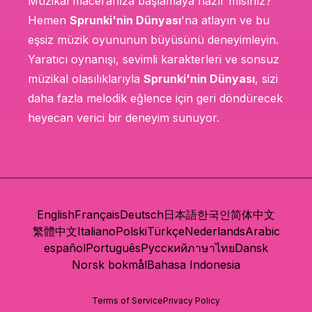
Müzikal maceranıza başlamaya hazır mısınız?
Hemen
Sprunki'nin Dünyası
'na atlayın ve bu
eşsiz müzik oyununun büyüsünü deneyimleyin.
Yaratıcı oynanışı, sevimli karakterleri ve sonsuz
müzikal olasılıklarıyla
Sprunki'nin Dünyası
, sizi
daha fazla melodik eğlence için geri döndürecek
heyecan verici bir deneyim sunuyor.
English
Français
Deutsch
日本語
한국인
简体中文
繁體中文
Italiano
Polski
Türkçe
Nederlands
Arabic
español
Português
Русский
ภาษาไทย
Dansk
Norsk bokmål
Bahasa Indonesia
Terms of Service
Privacy Policy