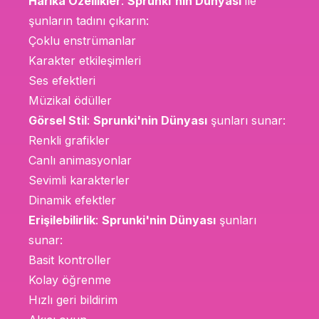
Harika Özellikler
:
Sprunki'nin Dünyası
ile
şunların tadını çıkarın:
Çoklu enstrümanlar
Karakter etkileşimleri
Ses efektleri
Müzikal ödüller
Görsel Stil
:
Sprunki'nin Dünyası
şunları sunar:
Renkli grafikler
Canlı animasyonlar
Sevimli karakterler
Dinamik efektler
Erişilebilirlik
:
Sprunki'nin Dünyası
şunları
sunar:
Basit kontroller
Kolay öğrenme
Hızlı geri bildirim