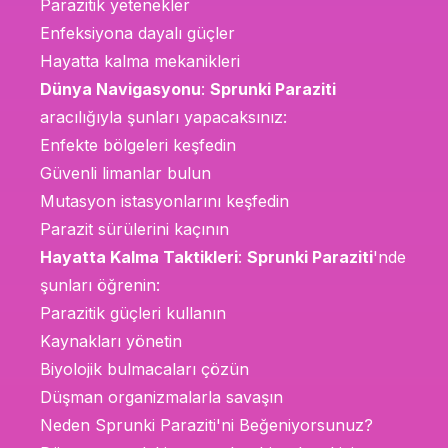
Parazitik yetenekler
Enfeksiyona dayalı güçler
Hayatta kalma mekanikleri
Dünya Navigasyonu
:
Sprunki Paraziti
aracılığıyla şunları yapacaksınız:
Enfekte bölgeleri keşfedin
Güvenli limanlar bulun
Mutasyon istasyonlarını keşfedin
Parazit sürülerini kaçının
Hayatta Kalma Taktikleri
:
Sprunki Paraziti
'nde
şunları öğrenin:
Parazitik güçleri kullanın
Kaynakları yönetin
Biyolojik bulmacaları çözün
Düşman organizmalarla savaşın
Neden Sprunki Paraziti'ni Beğeniyorsunuz?