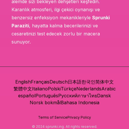
alemde sizi bekleyen dehşetleri keşfedin.
Karanlık atmosferi, ilgi çekici oynanışı ve
benzersiz enfeksiyon mekanikleriyle
Sprunki
Paraziti
, hayatta kalma becerilerinizi ve
cesaretinizi test edecek zorlu bir macera
sunuyor.
English
Français
Deutsch
日本語
한국인
简体中文
繁體中文
Italiano
Polski
Türkçe
Nederlands
Arabic
español
Português
Русский
ภาษาไทย
Dansk
Norsk bokmål
Bahasa Indonesia
Terms of Service
Privacy Policy
© 2024 sprunki.ing. All rights reserved.