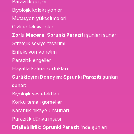
Parazitik güçler
Biyolojik koleksiyonlar
Mutasyon yükseltmeleri
Gizli enfeksiyonlar
Zorlu Macera
:
Sprunki Paraziti
şunları sunar:
Stratejik seviye tasarımı
Enfeksiyon yönetimi
Parazitik engeller
Hayatta kalma zorlukları
Sürükleyici Deneyim
:
Sprunki Paraziti
şunları
sunar:
Biyolojik ses efektleri
Korku temalı görseller
Karanlık hikaye unsurları
Parazitik dünya inşası
Erişilebilirlik
:
Sprunki Paraziti
'nde şunları