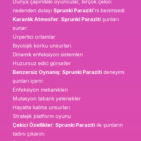
Dünya çapındaki oyuncular, birçok çekici
nedenden dolayı
Sprunki Paraziti
'ni benimsedi:
Karanlık Atmosfer
:
Sprunki Paraziti
şunları
sunar:
Ürpertici ortamlar
Biyolojik korku unsurları
Dinamik enfeksiyon sistemleri
Huzursuz edici görseller
Benzersiz Oynanış
:
Sprunki Paraziti
deneyimi
şunları içerir:
Enfeksiyon mekanikleri
Mutasyon tabanlı yetenekler
Hayatta kalma unsurları
Stratejik platform oyunu
Çekici Özellikler
:
Sprunki Paraziti
ile şunların
tadını çıkarın: