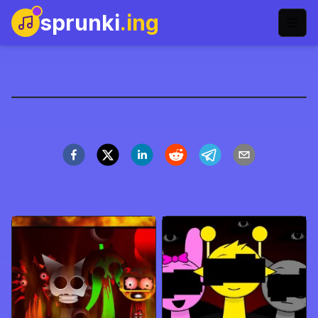
sprunki
.ing
Sprunki Paraziti
Şimdi Oyna