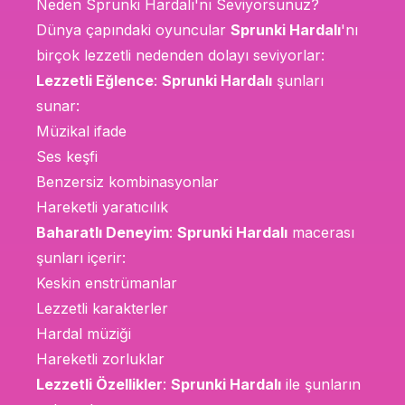
Neden Sprunki Hardalı'nı Seviyorsunuz?
Dünya çapındaki oyuncular
Sprunki Hardalı
'nı
birçok lezzetli nedenden dolayı seviyorlar:
Lezzetli Eğlence
:
Sprunki Hardalı
şunları
sunar:
Müzikal ifade
Ses keşfi
Benzersiz kombinasyonlar
Hareketli yaratıcılık
Baharatlı Deneyim
:
Sprunki Hardalı
macerası
şunları içerir:
Keskin enstrümanlar
Lezzetli karakterler
Hardal müziği
Hareketli zorluklar
Lezzetli Özellikler
:
Sprunki Hardalı
ile şunların