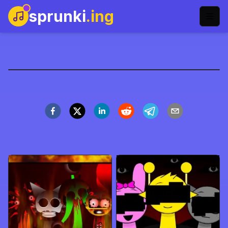
sprunki
.ing
Sprunki Mustard
Şimdi Oyna