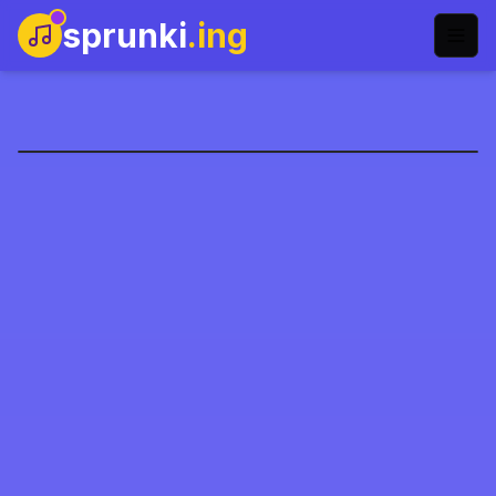
sprunki
.ing
Sprunki: İnanılmaz Dijital
Sirk
Şimdi Oyna