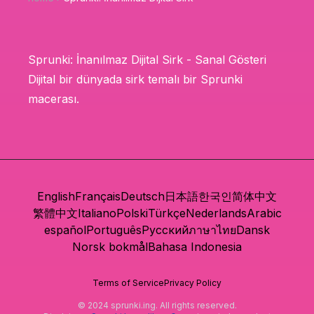
Sprunki: İnanılmaz Dijital Sirk - Sanal Gösteri
Dijital bir dünyada sirk temalı bir Sprunki
macerası.
English
Français
Deutsch
日本語
한국인
简体中文
繁體中文
Italiano
Polski
Türkçe
Nederlands
Arabic
español
Português
Русский
ภาษาไทย
Dansk
Norsk bokmål
Bahasa Indonesia
Terms of Service
Privacy Policy
© 2024 sprunki.ing. All rights reserved.