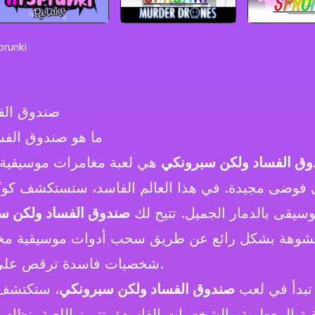
prunki
صندوق الف
ما هو صندوق الف
ق الفساد ولكن سبرونكي
هي لعبة مغامرات موسيقية 
ى فوضى مجيدة. في هذا العالم الفاسد، ستستكشف كونًا م
وسيقى بالدمار الجميل. تتيح لك
صندوق الفساد ولكن س
شوهة بشكل رائع عن طريق سحب أدوات موسيقية مخت
شخصيات فاسدة ترقص على إيقاعاتك الفوضوية.
تبدأ في لعب
صندوق الفساد ولكن سبرونكي
، ستكتشف مل
ية المعطوبة والشخصيات الفاسدة. تتميز اللعبة بنظا