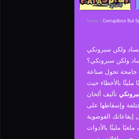
home
Corruptbox But S
ساد ولكن سبرونكي
ساد ولكن سبرونكي؟
جامحة تحول صناعة
ليئًا بالأخطاء حيث
برونكي
تأليف ألحان
لفة وإسقاطها على
عبًا مليئًا بالأدوات
م سحب وإفلات بديهي