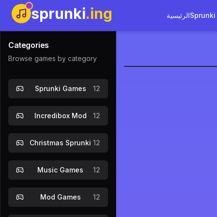
sprunki
.ing
Sprunki
الرئيسية
Categories
Browse games by category
Corruptbox
Sprunki Games
12
آن
Incredibox Mod
12
Christmas Sprunki
12
Music Games
12
Mod Games
12