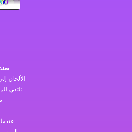
صندو
الألحان إل
تلتقي الم
م
عندما 
الموسيق