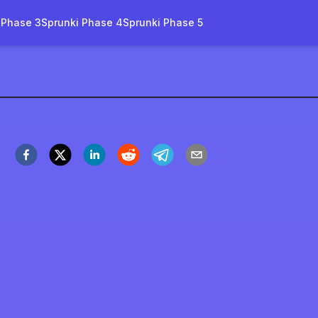
 Phase 3
Sprunki Phase 4
Sprunki Phase 5
 But Sprunki
العب ال