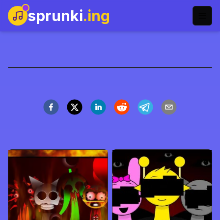
sprunki
.ing
رهاب سبرنكي
العب الآن