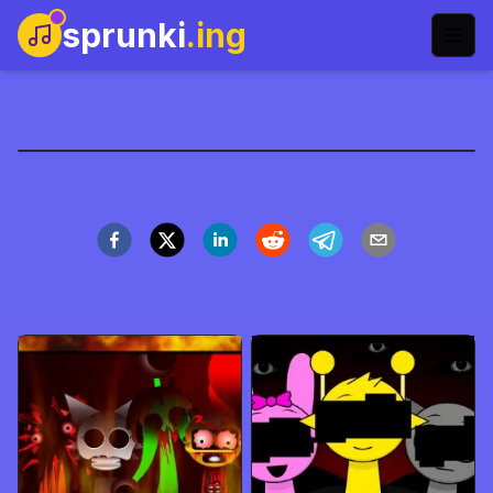
sprunki
.ing
سبرونكي المتقن
العب الآن