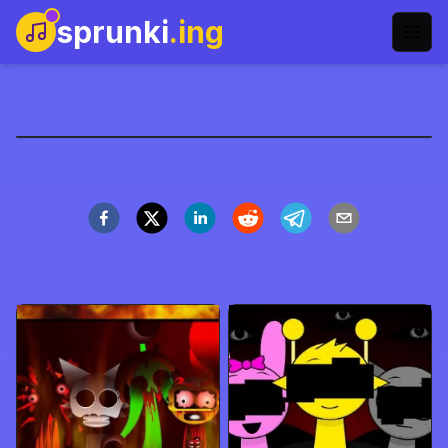
sprunki
.ing
Sprunki X Happy Tree
Friends
العب الآن