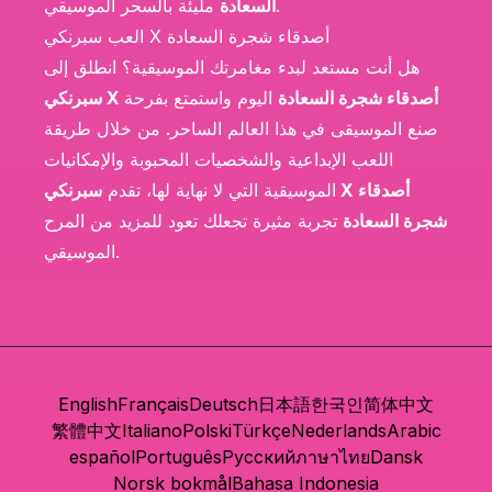
مليئة بالسحر الموسيقي.
السعادة
العب سبرنكي X أصدقاء شجرة السعادة
هل أنت مستعد لبدء مغامرتك الموسيقية؟ انطلق إلى
سبرنكي X أصدقاء شجرة السعادة
اليوم واستمتع بفرحة
صنع الموسيقى في هذا العالم الساحر. من خلال طريقة
اللعب الإبداعية والشخصيات المحبوبة والإمكانيات
الموسيقية التي لا نهاية لها، تقدم
سبرنكي X أصدقاء
شجرة السعادة
تجربة مثيرة تجعلك تعود للمزيد من المرح
الموسيقي.
English
Français
Deutsch
日本語
한국인
简体中文
繁體中文
Italiano
Polski
Türkçe
Nederlands
Arabic
español
Português
Русский
ภาษาไทย
Dansk
Norsk bokmål
Bahasa Indonesia