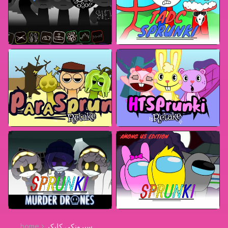
سبرونكي كليكر
home