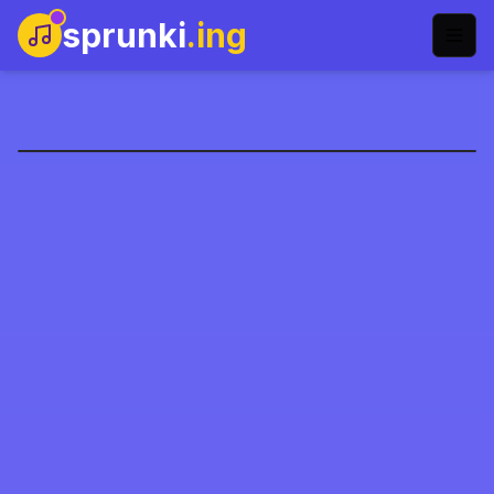
sprunki
.ing
سبرونكي كليكر
العب الآن