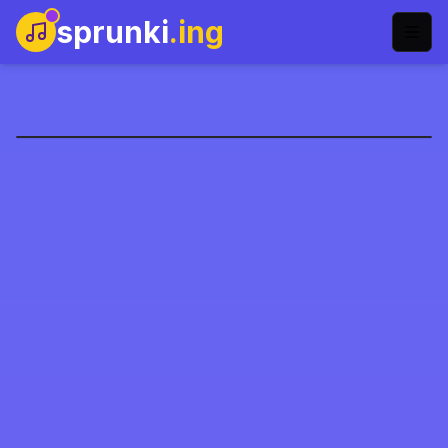
sprunki
.ing
سبرونكي كورابتبوكس بدون
دماء
العب الآن