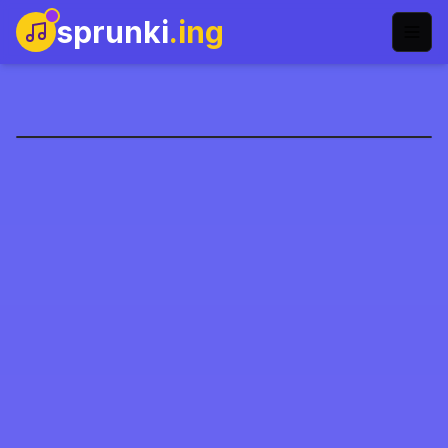
sprunki
.ing
انكريديبوكس معتدل كالربيع
العب الآن