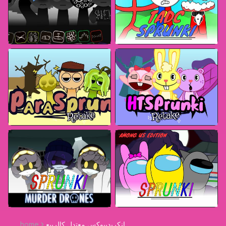
انكريديبوكس معتدل كالربيع
home