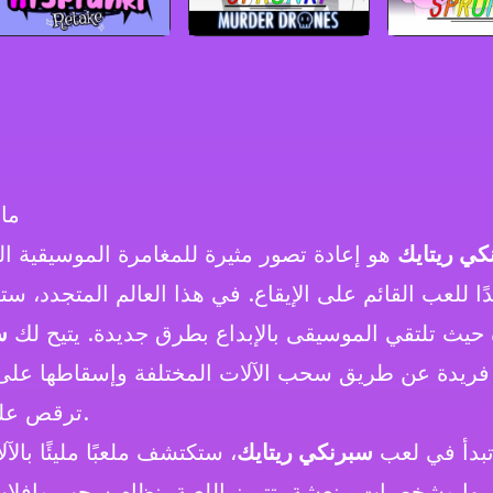
ما
كي ريتايك
هو إعادة تصور مثيرة للمغامرة الموسيقية ال
يدًا للعب القائم على الإيقاع. في هذا العالم المتجدد، س
ة حيث تلتقي الموسيقى بالإبداع بطرق جديدة. يتيح لك
س
فريدة عن طريق سحب الآلات المختلفة وإسقاطها على
ترقص على إيقاعاتك المبتكرة.
تبدأ في لعب
سبرنكي ريتايك
، ستكتشف ملعبًا مليئًا بالآ
ها وشخصيات منعشة. تتميز اللعبة بنظام سحب وإفلات