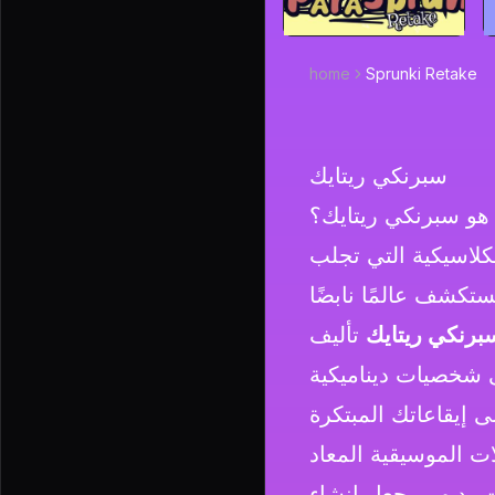
home
Sprunki Retake
سبرنكي ريتايك
 هو سبرنكي ريتايك؟
كلاسيكية التي تجلب
تستكشف عالمًا نابضًا
برنكي ريتايك
تأليف
 شخصيات ديناميكية
لات الموسيقية المعاد
 بديهي يجعل إنشاء