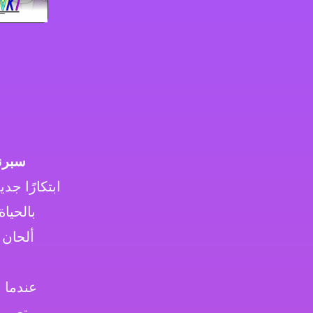
سبرن
ابتكارًا جد
بالحيا
ألحان 
عندما 
تصميم