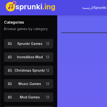
sprunki
.ing
Sprunki
الرئيسية
Categories
Browse games by category
Sprunki Re
Sprunki Games
12
العب الآن
Incredibox Mod
12
Christmas Sprunki
12
Music Games
12
Mod Games
12