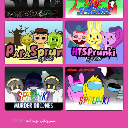
سبرونكي بوب إت
home