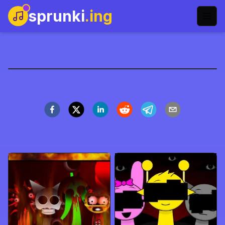
sprunki
.ing
سبرونكي بوب إت
العب الآن