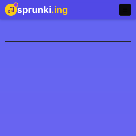
sprunki
.ing
سبرونكي هايبربلاست
العب الآن