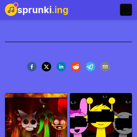
sprunki
.ing
تحدي سبرونكي
العب الآن