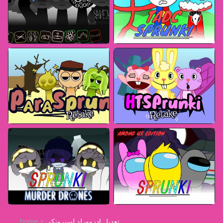
تعديل إدزوورلد لسبرونكي
home