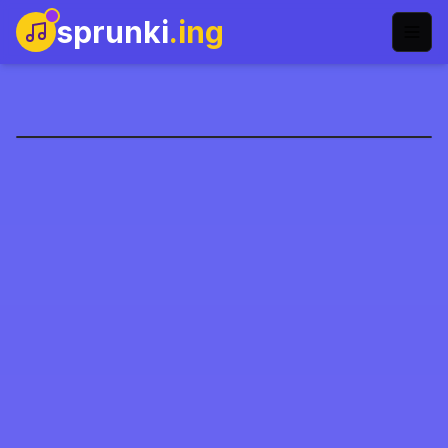
sprunki
.ing
تعديل إدزوورلد لسبرونكي
العب الآن