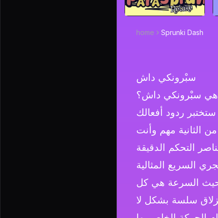
home
Sprunki Dash
سبْرونكي داش
هي سبْرونكي داش؟
ستختبر ردود أفعالك
من الثانية مهم وأنت
اصر التحكم الدقيقة
حيث السرعة هي كل
نزلاق سلسة بشكل لا
ام الحركة الخاص بها