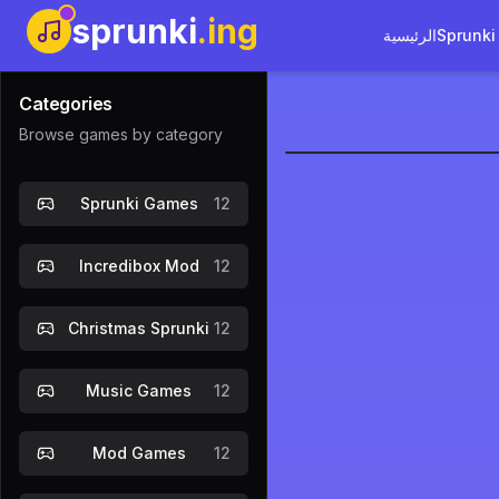
sprunki
.ing
Sprunki
الرئيسية
Categories
Browse games by category
Sprunki Da
Sprunki Games
12
العب الآن
Incredibox Mod
12
Christmas Sprunki
12
Music Games
12
Mod Games
12