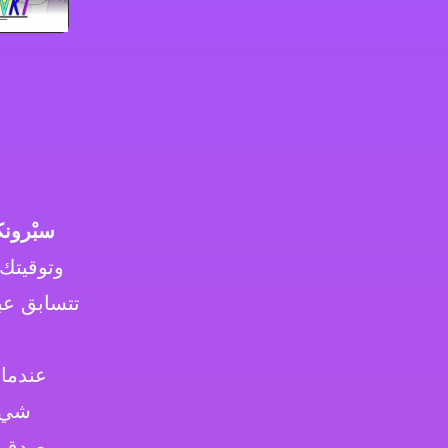
سبْرون
وتوقيتك.
تتسابق عب
عندما
شيء.
يصدق.