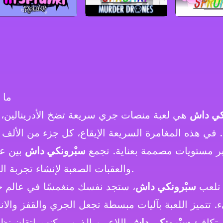
ما 
كي داش
هي لعبة منصات جري سريعة تضخ الأدرينالين، 
 في هذه المغامرة السريعة الإيقاع، كل جزء من الألف 
ر مستويات مصممة بعناية. تجمع
سبْرونكي داش
بين عن
والعقبات الصعبة لإنشاء تجربة الجري السريع المثالية.
 تلعب
سبْرونكي داش
، ستجد نفسك منغمسًا في عالم 
 تتميز اللعبة بآليات مبسطة تجعل الجري والقفز والا
 تكافئ
سبْرونكي داش
اللاعبين الذين يمكنهم إتقان نظ