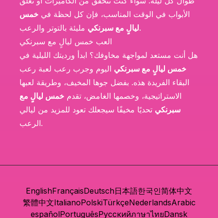
طوال كل ليلة. سواء كنت تتحقق من الكاميرات أو تغلق
الأبواب في الوقت المناسب، فإن كل لحظة في
خمس
مليئة بالتوتر والرعب.
ليالٍ مع سبرنكي
العب خمس ليالٍ مع سبرنكي
هل أنت مستعد لمواجهة مخاوفك؟ ابدأ ورديتك الليلية في
خمس ليالٍ مع سبرنكي
اليوم وجرب رعب لعبة رعب
البقاء الفريدة هذه. بفضل جوها المخيف، وطريقة لعبها
الاستراتيجية، وخصمها الغامض، تقدم
خمس ليالٍ مع
سبرنكي
تحديًا مخيفًا سيجعلك تعود للمزيد من ليالي
الرعب.
English
Français
Deutsch
日本語
한국인
简体中文
繁體中文
Italiano
Polski
Türkçe
Nederlands
Arabic
español
Português
Русский
ภาษาไทย
Dansk