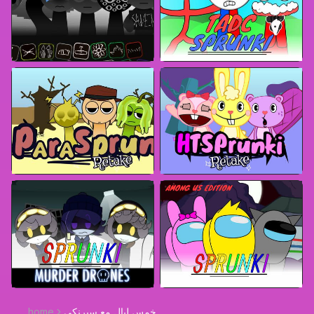
خمس ليالٍ مع سبرنكي
home