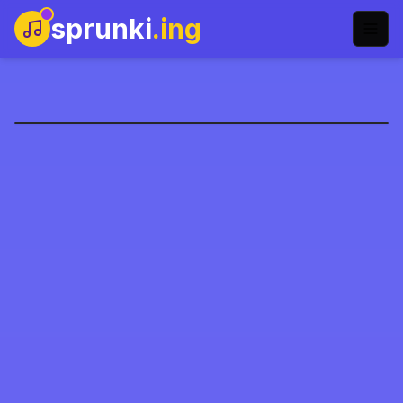
sprunki
.ing
خمس ليالٍ مع سبرنكي
العب الآن