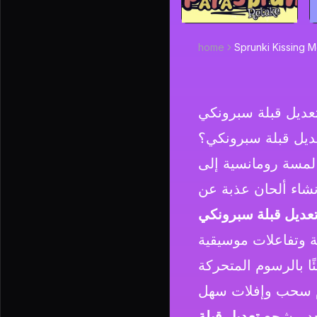
home
Sprunki Kissing 
عديل قبلة سبرونكي
عديل قبلة سبرونكي؟
لمسة رومانسية إلى
نشاء ألحان عذبة عن
عديل قبلة سبرونكي
ًا بالرسوم المتحركة
ظام سحب وإفلات سهل
حد. يشجع
تعديل قبلة