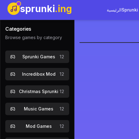
sprunki
.ing
Sprunki
الرئيسية
Categories
Browse games by category
Sprunki Ki
Sprunki Games
12
 الآن
Incredibox Mod
12
Christmas Sprunki
12
Music Games
12
Mod Games
12