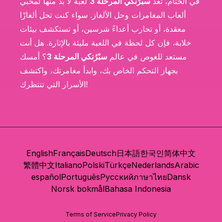
في الختام، تُعد
سبْرُنكي المرحلة 3
لعبة لا بد منها لمحبي
ألعاب المغامرات وحل الألغاز. سواء كنت تحل ألغازًا
معقدة، أو تحارب أعداءً شرسين، أو تستكشف بيئات
خلابة، فإن كل لحظة في اللعبة مليئة بالإثارة. هل أنت
مستعد للغوص في عالم
سبْرُنكي المرحلة 3
؟ أمسك
بجهاز التحكم الخاص بك، وابدأ مغامرتك، واكتشف
الأسرار التي تنتظرك!
English
Français
Deutsch
日本語
한국인
简体中文
繁體中文
Italiano
Polski
Türkçe
Nederlands
Arabic
español
Português
Русский
ภาษาไทย
Dansk
Norsk bokmål
Bahasa Indonesia
Terms of Service
Privacy Policy