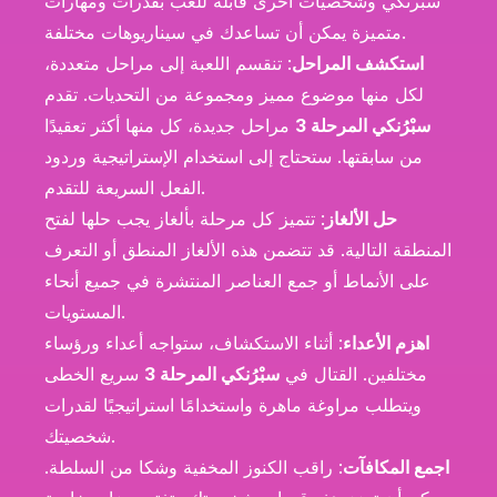
سبرنكي وشخصيات أخرى قابلة للعب بقدرات ومهارات
متميزة يمكن أن تساعدك في سيناريوهات مختلفة.
استكشف المراحل
: تنقسم اللعبة إلى مراحل متعددة،
لكل منها موضوع مميز ومجموعة من التحديات. تقدم
سبْرُنكي المرحلة 3
مراحل جديدة، كل منها أكثر تعقيدًا
من سابقتها. ستحتاج إلى استخدام الإستراتيجية وردود
الفعل السريعة للتقدم.
حل الألغاز
: تتميز كل مرحلة بألغاز يجب حلها لفتح
المنطقة التالية. قد تتضمن هذه الألغاز المنطق أو التعرف
على الأنماط أو جمع العناصر المنتشرة في جميع أنحاء
المستويات.
اهزم الأعداء
: أثناء الاستكشاف، ستواجه أعداء ورؤساء
مختلفين. القتال في
سبْرُنكي المرحلة 3
سريع الخطى
ويتطلب مراوغة ماهرة واستخدامًا استراتيجيًا لقدرات
شخصيتك.
اجمع المكافآت
: راقب الكنوز المخفية وشكا من السلطة.