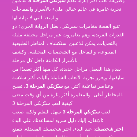
وطريقة لعب أكثر إثارة. تقدم
سبْرُنكي المرحلة 3
للاعبين
تجربة غامرة في عالم خيالي مليء بالأسرار والمفاجآت
والمتعة التي لا نهاية لها.
تتبع القصة مغامرات سبرنكي، بطل الرواية الجريء ذو
القدرات الفريدة، وهم يغامرون عبر مراحل مختلفة مليئة
بالتحديات. يمكن للاعبين استكشاف المناظر الطبيعية
المتنوعة، والتفاعل مع الشخصيات المختلفة، وكشف
الأسرار الكامنة داخل كل مرحلة.
يقدم هذا الفصل مراحل جديدة، كل منها أكثر تعقيدًا من
سابقتها، ويعزز تجربة الألعاب الشاملة بآليات أكثر سلاسة
وعناصر تفاعلية أكثر. مع
سبْرُنكي المرحلة 3
، تصبح
المخاطر أعلى، والمغامرة أكثر إثارة من أي وقت مضى.
كيفية لعب سبْرُنكي المرحلة 3
لعب
سبْرُنكي المرحلة 3
سهل التعلم ولكنه صعب
الإتقان. إليك دليل سريع لمساعدتك على البدء:
اختر شخصيتك
: عند البدء، اختر شخصيتك المفضلة. تتمتع