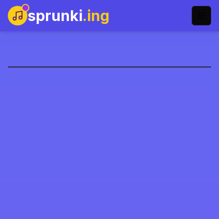
sprunki
.ing
Sprunki But I Ruined It
العب الآن