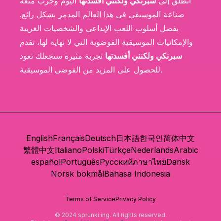
انطلق إلى
سبرنكي ولكنني أفسدتها
اليوم وجرب متعة
صناعة الموسيقى في هذا العالم المدمر بشكل رائع.
بفضل أسلوب اللعب الإبداعي والشخصيات الغريبة
والإمكانيات الموسيقية الفوضوية التي لا نهاية لها، تقدم
سبرنكي ولكنني أفسدتها
تجربة مثيرة ستجعلك تعود
للحصول على المزيد من الفوضى الموسيقية.
English
Français
Deutsch
日本語
한국인
简体中文
繁體中文
Italiano
Polski
Türkçe
Nederlands
Arabic
español
Português
Русский
ภาษาไทย
Dansk
Norsk bokmål
Bahasa Indonesia
Terms of Service
Privacy Policy
© 2024 sprunki.ing. All rights reserved.