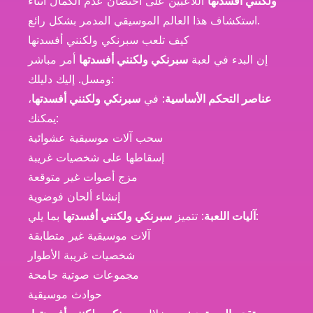
ولكنني أفسدتها
اللاعبين على احتضان عدم الكمال أثناء
استكشاف هذا العالم الموسيقي المدمر بشكل رائع.
كيف تلعب سبرنكي ولكنني أفسدتها
إن البدء في لعبة
سبرنكي ولكنني أفسدتها
أمر مباشر
ومسل. إليك دليلك:
عناصر التحكم الأساسية
: في
سبرنكي ولكنني أفسدتها
،
يمكنك:
سحب آلات موسيقية عشوائية
إسقاطها على شخصيات غريبة
مزج أصوات غير متوقعة
إنشاء ألحان فوضوية
بما يلي:
آليات اللعبة
: تتميز
سبرنكي ولكنني أفسدتها
آلات موسيقية غير متطابقة
شخصيات غريبة الأطوار
مجموعات صوتية جامحة
حوادث موسيقية