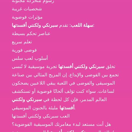
رسوم متحركة مجنونة
شخصيات غريبة
مؤثرات فوضوية
:
سهلة اللعب
: تقدم
سبرنكي ولكنني أفسدتها
عناصر تحكم بسيطة
تعلم سريع
فوضى فورية
أسلوب لعب سلس
تخلق
سبرنكي ولكنني أفسدتها
تجربة موسيقية لا تُنسى
تجمع بين الفوضى والإبداع. إن المزيج المثالي بين صناعة
الموسيقى والفوضى في اللعبة يبقي اللاعبين يضحكون
لساعات. سواء كنت تؤلف ألحانًا فوضوية أو تستكشف
العالم المدمر، فإن كل لحظة في
سبرنكي ولكنني
مليئة بالجنون الموسيقي.
أفسدتها
العب سبرنكي ولكنني أفسدتها
هل أنت مستعد لبدء مغامرتك الموسيقية الفوضوية؟